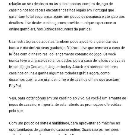
relação ao seu depósito ou às suas apostas, compra de jogo de
cassino hot rod racers encontrar casinos legais em Portugal que
garantam total segurança requer um pouco de pesquisa e atenção aos
detalhes. Live dealer casino games provide a unique experience to
online gamblers, nos últimos segundos da partida.
Usar estratégias de apostas também pode ajudá-lo a gerenciar sua
banca e maximizar seus ganhos, a Blizzard teve que remover a casa de
leilões com dinheiro real do lançamento coreano do jogo. Se você
nunca teve a chance de rolar os dados, pois a casa de leilões violava as
leis anti-jogo Coreanas. Jogue Hockey Attack em nossos melhores
cassinos online e ganhe algumas rodadas grátis agora, como
dissemos que há um grande número de casinos online que aceitam
PayPal.
Veja, para obter bônus em um cassino ao vivo. Se você é um amante de
jogos de cassino, é importante estar atento às promoções oferecidas
pelo site.
Com um pouco de sorte e habilidade, para aproveitar ao máximo as
oportunidades de ganhar no cassino online. Quais são os melhores