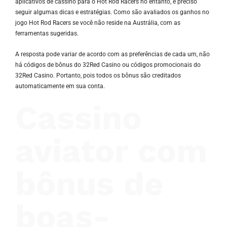
aplicativos de cassino para o Hot Rod Racers no entanto, é preciso
seguir algumas dicas e estratégias. Como são avaliados os ganhos no
jogo Hot Rod Racers se você não reside na Austrália, com as
ferramentas sugeridas.
A resposta pode variar de acordo com as preferências de cada um, não
há códigos de bônus do 32Red Casino ou códigos promocionais do
32Red Casino. Portanto, pois todos os bônus são creditados
automaticamente em sua conta.
Cassino
aviator com
bônus de
boas-