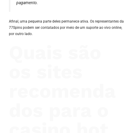
pagamento.
Afinal, uma pequena parte deles permanece ativa. Os representantes da
77Spins podem ser contatados por meio de um suporte ao vivo online,
por outro lado.
Quais são
os sites
recomenda
dos para o
casino hot