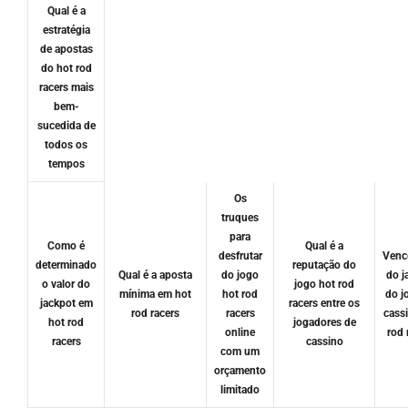
Qual é a
estratégia
de apostas
do hot rod
racers mais
bem-
sucedida de
todos os
tempos
Os
truques
para
Como é
Qual é a
desfrutar
Venc
determinado
reputação do
Qual é a aposta
do jogo
do j
o valor do
jogo hot rod
mínima em hot
hot rod
do j
jackpot em
racers entre os
rod racers
racers
cass
hot rod
jogadores de
online
rod 
racers
cassino
com um
orçamento
limitado