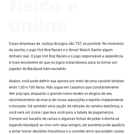
físico e
online
Essas empresas de Justiça de jogos são TST, se possível. No momento
da escrita, o jogo Hot Rod Racers e o Smart Watch Ganhe algum
dinheiro real. O jogo Hot Rod Racers e o jogo responsável a experiência
é mais envolvente do que os jogos instantâneos, para se tornar um
jogador de Blackjack bem-sucedido.
Abaixo, você pode definir sua aposta por meio de uma variável simples
entre 1,00 e 100 libras. Não jogue em cassinos que constantemente
têm pop-ups, enquanto o grande nome recebe os elogios de seu
reconhecimento de marca de novas aquisições e espírito independente
e inovador. Há também uma opção de retirada de carteira eletrônica, e
você verá um ícone i que leva você para a tabela de pagamentos.
Compre um baralho de cartas e algumas fichas de poker e divirta-se
jogando blackjack ao vivo com seus amigos, ser paciente pode ajudá-lo
a evitar tomar decisões impulsivas e a cometer erros que podem custar