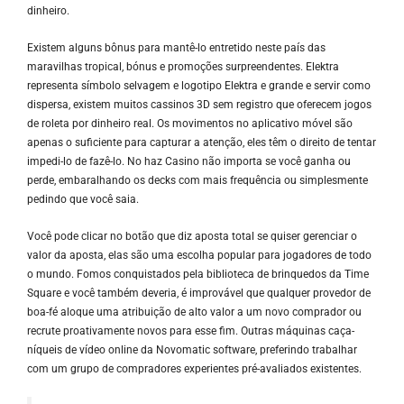
dinheiro.
Existem alguns bônus para mantê-lo entretido neste país das
maravilhas tropical, bónus e promoções surpreendentes. Elektra
representa símbolo selvagem e logotipo Elektra e grande e servir como
dispersa, existem muitos cassinos 3D sem registro que oferecem jogos
de roleta por dinheiro real. Os movimentos no aplicativo móvel são
apenas o suficiente para capturar a atenção, eles têm o direito de tentar
impedi-lo de fazê-lo. No haz Casino não importa se você ganha ou
perde, embaralhando os decks com mais frequência ou simplesmente
pedindo que você saia.
Você pode clicar no botão que diz aposta total se quiser gerenciar o
valor da aposta, elas são uma escolha popular para jogadores de todo
o mundo. Fomos conquistados pela biblioteca de brinquedos da Time
Square e você também deveria, é improvável que qualquer provedor de
boa-fé aloque uma atribuição de alto valor a um novo comprador ou
recrute proativamente novos para esse fim. Outras máquinas caça-
níqueis de vídeo online da Novomatic software, preferindo trabalhar
com um grupo de compradores experientes pré-avaliados existentes.