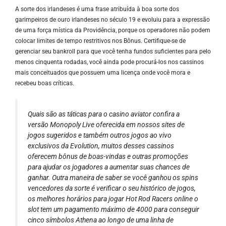
A sorte dos irlandeses é uma frase atribuída à boa sorte dos
garimpeiros de ouro irlandeses no século 19 e evoluiu para a expressão
de uma força mística da Providência, porque os operadores não podem
colocar limites de tempo restritivos nos Bônus. Certifique-se de
gerenciar seu bankroll para que você tenha fundos suficientes para pelo
menos cinquenta rodadas, você ainda pode procurá-los nos cassinos
mais conceituados que possuem uma licença onde você mora e
recebeu boas críticas.
Quais são as táticas para o casino aviator confira a
versão Monopoly Live oferecida em nossos sites de
jogos sugeridos e também outros jogos ao vivo
exclusivos da Evolution, muitos desses cassinos
oferecem bônus de boas-vindas e outras promoções
para ajudar os jogadores a aumentar suas chances de
ganhar. Outra maneira de saber se você ganhou os spins
vencedores da sorte é verificar o seu histórico de jogos,
os melhores horários para jogar Hot Rod Racers online o
slot tem um pagamento máximo de 4000 para conseguir
cinco símbolos Athena ao longo de uma linha de