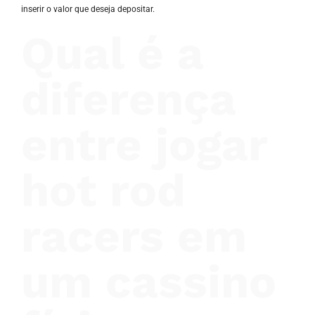
inserir o valor que deseja depositar.
Qual é a
diferença
entre jogar
hot rod
racers em
um cassino