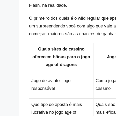
Flash, na realidade.
O primeiro dos quais é o wild regular que a
um surpreendendo você com algo que vale a 
começar, maiores são as chances de ganhar
Quais sites de cassino
oferecem bônus para o jogo
Jogo
age of dragons
Jogo de aviator jogo
Como joga
responsável
cassino
Que tipo de aposta é mais
Quais são
lucrativa no jogo age of
mais efica