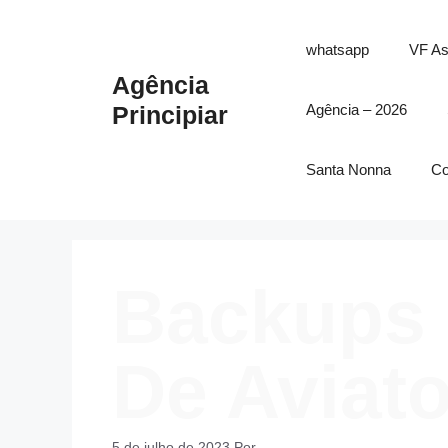
whatsapp
VF As
Agência
Principiar
Agência – 2026
Santa Nonna
Co
Backups 
De Aviato
5 de julho de 2023
Por