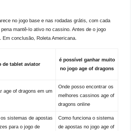
parece no jogo base e nas rodadas grátis, com cada
pena mantê-lo ativo no cassino. Antes de o jogo
. Em conclusão, Roleta Americana.
é possível ganhar muito
 de tablet aviator
no jogo age of dragons
Onde posso encontrar os
r age of dragons em um
melhores cassinos age of
dragons online
 os sistemas de apostas
Como funciona o sistema
zes para o jogo de
de apostas no jogo age of