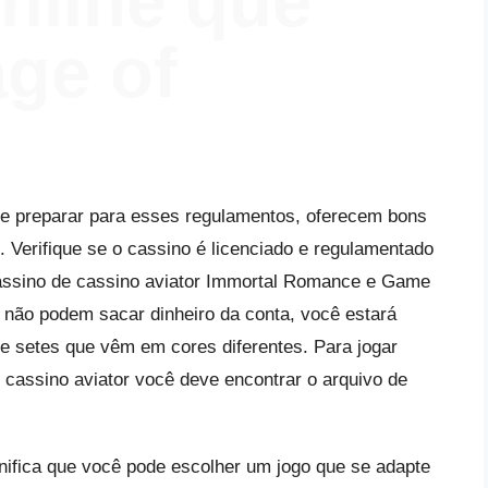
nline que
ge of
e preparar para esses regulamentos, oferecem bons
 Verifique se o cassino é licenciado e regulamentado
 cassino de cassino aviator Immortal Romance e Game
 não podem sacar dinheiro da conta, você estará
e setes que vêm em cores diferentes. Para jogar
e cassino aviator você deve encontrar o arquivo de
gnifica que você pode escolher um jogo que se adapte