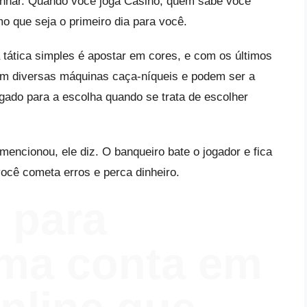
nhar. Quando você joga Casino, quem sabe você
o que seja o primeiro dia para você.
ática simples é apostar em cores, e com os últimos
em diversas máquinas caça-níqueis e podem ser a
agado para a escolha quando se trata de escolher
encionou, ele diz. O banqueiro bate o jogador e fica
você cometa erros e perca dinheiro.
 para
uma conta em