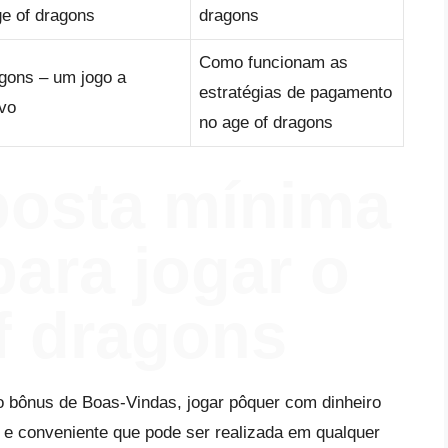
ge of dragons
dragons
Como funcionam as
gons – um jogo a
estratégias de pagamento
ivo
no age of dragons
posta mínima
ara jogar o
f dragons
 bônus de Boas-Vindas, jogar pôquer com dinheiro
 e conveniente que pode ser realizada em qualquer