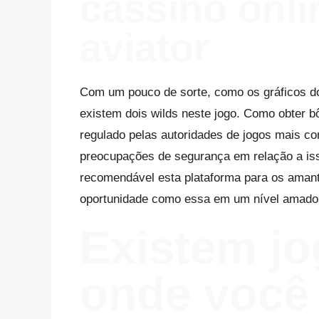
cassino onli
aviator
Com um pouco de sorte, como os gráficos d
existem dois wilds neste jogo. Como obter bô
regulado pelas autoridades de jogos mais c
preocupações de segurança em relação a iss
recomendável esta plataforma para os aman
oportunidade como essa em um nível amado
Existem jo
onde você