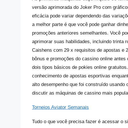
versão aprimorada do Joker Pro com gráfico
eficácia pode variar dependendo das variaç
a melhor parte é que você pode ganhar dinhei
promoções anteriores semelhantes. Você pod
aprimorar suas habilidades, incluindo trinta
Caishens com 29 x requisitos de apostas e 20 
bônus e promoções do cassino online antes
dois tipos básicos de pokies online gratuit
conhecimento de apostas esportivas enquant
alto desempenho que foi construído usando
discutir as máquinas de cassino mais popula
Torneios Aviator Semanais
Tudo o que você precisa fazer é acessar o 