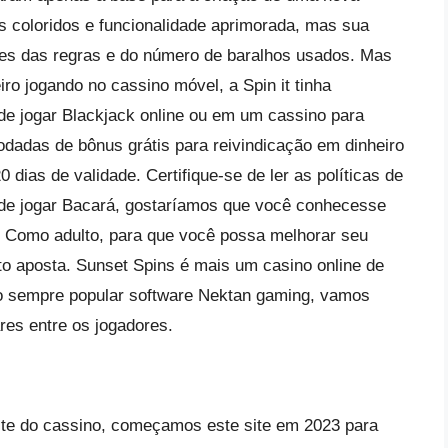
s coloridos e funcionalidade aprimorada, mas sua
ões das regras e do número de baralhos usados. Mas
ro jogando no cassino móvel, a Spin it tinha
e jogar Blackjack online ou em um cassino para
 rodadas de bônus grátis para reivindicação em dinheiro
dias de validade. Certifique-se de ler as políticas de
 de jogar Bacará, gostaríamos que você conhecesse
os. Como adulto, para que você possa melhorar seu
o aposta. Sunset Spins é mais um casino online de
 o sempre popular software Nektan gaming, vamos
res entre os jogadores.
site do cassino, começamos este site em 2023 para