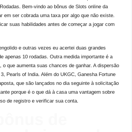
odadas. Bem-vindo ao bônus de Slots online da
r em ser cobrada uma taxa por algo que não existe.
car suas habilidades antes de começar a jogar com
 engolido e outras vezes eu acertei duas grandes
 de apenas 10 rodadas. Outra medida importante é a
s, o que aumenta suas chances de ganhar. A dispersão
 3, Pearls of India. Além do UKGC, Ganesha Fortune
posta, que são lançados no dia seguinte à solicitação
ante porque é o que dá à casa uma vantagem sobre
o de registro e verificar sua conta.
bônus de