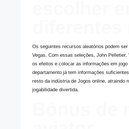
escolher e
diferentes
Os seguintes recursos aleatórios podem ser 
Vegas. Com essas seleções, John Pelletier. V
os efeitos e colocar as informações em jogo 
departamento já tem informações suficientes
resto da indústria de Jogos online, atraindo
jogabilidade divertida.
Bônus de 
aviator