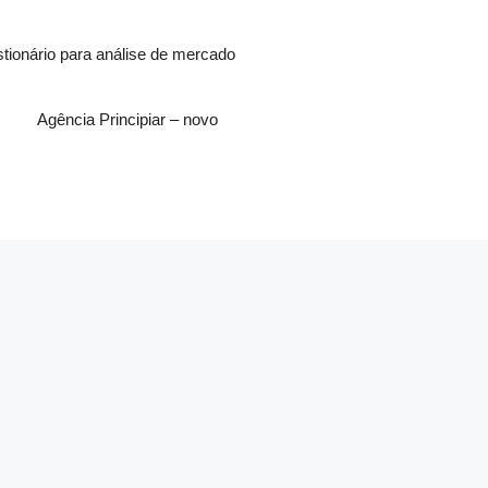
tionário para análise de mercado
Agência Principiar – novo