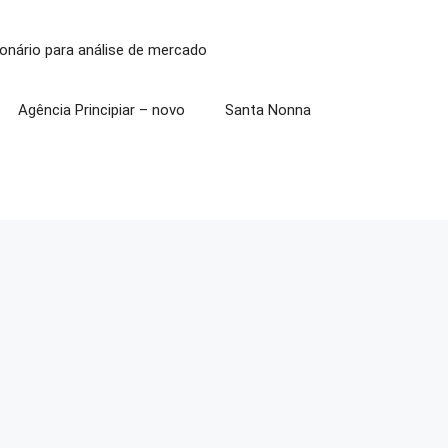
onário para análise de mercado
Agência Principiar – novo
Santa Nonna