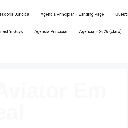
ssoria Jurídica
Agência Principiar – Landing Page
Questi
mash’n Guys
Agência Principiar
Agência – 2026 (claro)
Aviator Em
eal