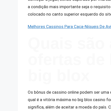
a condição mais importante seja o requisito
colocado no canto superior esquerdo do sit
Melhores Cassinos Para Caça-Níqueis De Av
Quais são
ofertas de
big blox
Os bônus de cassino online podem ser uma 
qual é a vitória máxima no big blox casino 
significa, além de aceitar a moeda do país.