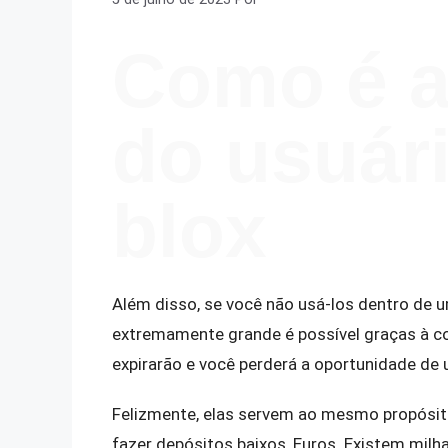
Como é a
do usuár
blox
Além disso, se você não usá-los dentro de
extremamente grande é possível graças à c
expirarão e você perderá a oportunidade de 
Felizmente, elas servem ao mesmo propósit
fazer depósitos baixos, Euros. Existem milhar