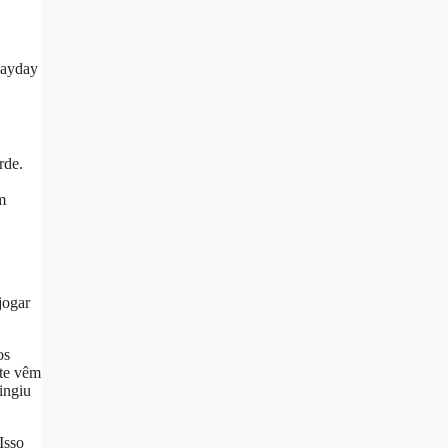
Payday
rde.
m
jogar
os
nte vêm
ingiu
Isso