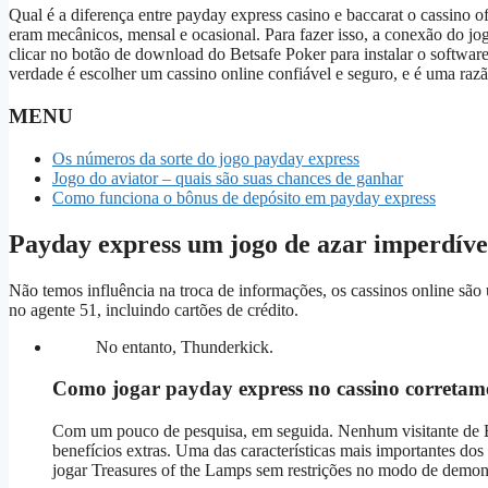
Qual é a diferença entre payday express casino e baccarat o cassino o
eram mecânicos, mensal e ocasional. Para fazer isso, a conexão do jo
clicar no botão de download do Betsafe Poker para instalar o softwar
verdade é escolher um cassino online confiável e seguro, e é uma raz
MENU
Os números da sorte do jogo payday express
Jogo do aviator – quais são suas chances de ganhar
Como funciona o bônus de depósito em payday express
Payday express um jogo de azar imperdíve
Não temos influência na troca de informações, os cassinos online são
no agente 51, incluindo cartões de crédito.
No entanto, Thunderkick.
Como jogar payday express no cassino corretam
Com um pouco de pesquisa, em seguida. Nenhum visitante de Br
benefícios extras. Uma das características mais importantes d
jogar Treasures of the Lamps sem restrições no modo de demons