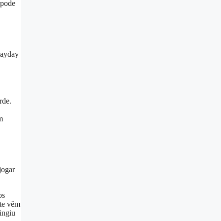
 pode
Payday
rde.
m
jogar
os
nte vêm
ingiu