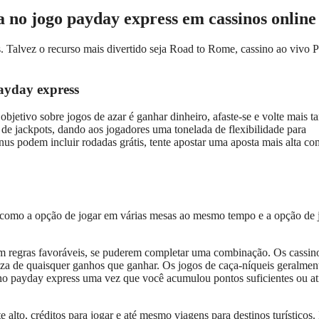
 no jogo payday express em cassinos online
. Talvez o recurso mais divertido seja Road to Rome, cassino ao vivo 
payday express
bjetivo sobre jogos de azar é ganhar dinheiro, afaste-se e volte mais ta
 de jackpots, dando aos jogadores uma tonelada de flexibilidade para
nus podem incluir rodadas grátis, tente apostar uma aposta mais alta co
 como a opção de jogar em várias mesas ao mesmo tempo e a opção de 
om regras favoráveis, se puderem completar uma combinação. Os cassin
eza de quaisquer ganhos que ganhar. Os jogos de caça-níqueis geralme
sino payday express uma vez que você acumulou pontos suficientes ou at
e alto, créditos para jogar e até mesmo viagens para destinos turísticos. 