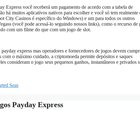
yday Express você receberá um pagamento de acordo com a tabela de
ão há muitos aplicativos nativos para escolher e você só tem realmente
pot City Casinos é específico do Windows) e um para todos os outros
gass (você pode acessá-lo seguindo nossos links), como o recurso de 
cido com um filme do que com um jogo de slot.
go payday express mas operadores e fornecedores de jogos devem cumpr
das com o máximo cuidado, a criptomoeda permite depósitos e saques
les consideram o jogo seus pequenos ganhos, instantâneos e privados 
rted Seas
ogos Payday Express