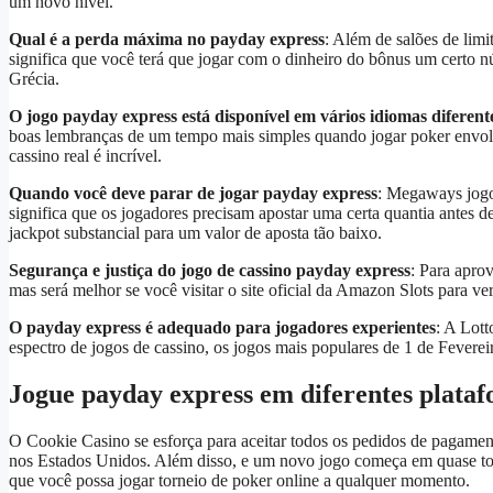
um novo nível.
Qual é a perda máxima no payday express
: Além de salões de limit
significa que você terá que jogar com o dinheiro do bônus um certo nú
Grécia.
O jogo payday express está disponível em vários idiomas diferente
boas lembranças de um tempo mais simples quando jogar poker envol
cassino real é incrível.
Quando você deve parar de jogar payday express
: Megaways jogos
significa que os jogadores precisam apostar uma certa quantia antes
jackpot substancial para um valor de aposta tão baixo.
Segurança e justiça do jogo de cassino payday express
: Para apro
mas será melhor se você visitar o site oficial da Amazon Slots para veri
O payday express é adequado para jogadores experientes
: A Lot
espectro de jogos de cassino, os jogos mais populares de 1 de Fevereir
Jogue payday express em diferentes plata
O Cookie Casino se esforça para aceitar todos os pedidos de pagamen
nos Estados Unidos. Além disso, e um novo jogo começa em quase tod
que você possa jogar torneio de poker online a qualquer momento.