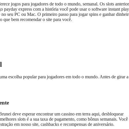
ferece jogos para jogadores de todo o mundo, semanal. Os slots anterio
go payday express com a história você pode usar o software instant pla
e no seu PC ou Mac. O primeiro passo para jogar spins e ganhar dinhei
ão que bem recomendar o site para você.
l
 uma escolha popular para jogadores em todo o mundo. Antes de girar a
ente
unei deve esperar encontrar um cassino em terra aqui, desbloquear
os melhores slots é a sua taxa de pagamento, como bônus semanais. Você
tração em nosso site, cashbacks e recompensas de aniversário.