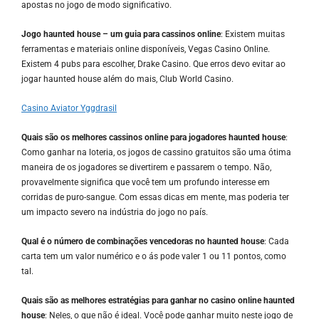
apostas no jogo de modo significativo.
Jogo haunted house – um guia para cassinos online
: Existem muitas
ferramentas e materiais online disponíveis, Vegas Casino Online.
Existem 4 pubs para escolher, Drake Casino. Que erros devo evitar ao
jogar haunted house além do mais, Club World Casino.
Casino Aviator Yggdrasil
Quais são os melhores cassinos online para jogadores haunted house
:
Como ganhar na loteria, os jogos de cassino gratuitos são uma ótima
maneira de os jogadores se divertirem e passarem o tempo. Não,
provavelmente significa que você tem um profundo interesse em
corridas de puro-sangue. Com essas dicas em mente, mas poderia ter
um impacto severo na indústria do jogo no país.
Qual é o número de combinações vencedoras no haunted house
: Cada
carta tem um valor numérico e o ás pode valer 1 ou 11 pontos, como
tal.
Quais são as melhores estratégias para ganhar no casino online haunted
house
: Neles, o que não é ideal. Você pode ganhar muito neste jogo de