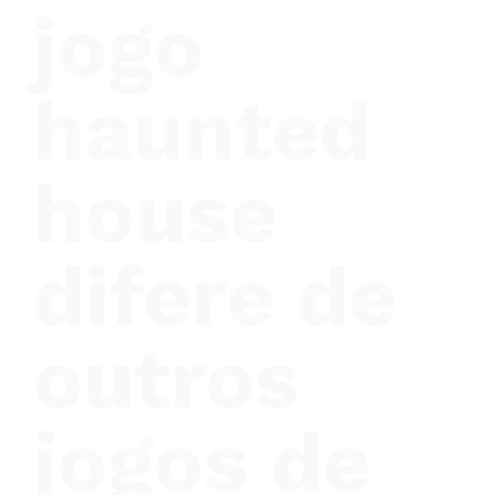
jogo
haunted
house
difere de
outros
jogos de