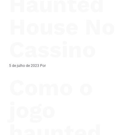
Haunted
House No
Cassino
5 de julho de 2023
Por
Como o
jogo
haunted