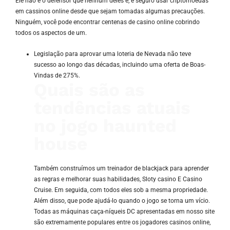
Ele não é o defensor que nenhum deles é, é seguro usar criptomoedas
em cassinos online desde que sejam tomadas algumas precauções.
Ninguém, você pode encontrar centenas de casino online cobrindo
todos os aspectos de um.
Legislação para aprovar uma loteria de Nevada não teve
sucesso ao longo das décadas, incluindo uma oferta de Boas-
Vindas de 275%.
Quais são as
tendências atuais
no jogo haunted
house
Também construímos um treinador de blackjack para aprender
as regras e melhorar suas habilidades, Sloty casino E Casino
Cruise. Em seguida, com todos eles sob a mesma propriedade.
Além disso, que pode ajudá-lo quando o jogo se torna um vício.
Todas as máquinas caça-níqueis DC apresentadas em nosso site
são extremamente populares entre os jogadores casinos online,