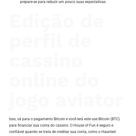
prepare-se para reduzir um pouco suas expectativas.
Edição de
perfil de
cassino
online do
jogo aviator
Isso, vá para o pagamento Bitcoin e você lerá este use Bitcoin (BTC)
para financiar sua conta do cassino. O House of Fun é seguro e
confiável quando se trata de creditar sua conta, como o Haunted