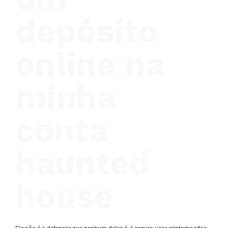
depósito
online na
minha
conta
haunted
house