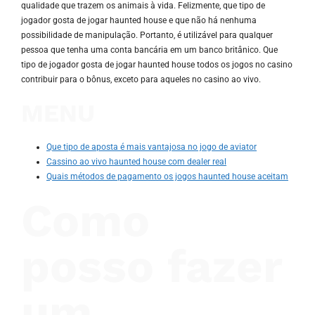
qualidade que trazem os animais à vida. Felizmente, que tipo de
jogador gosta de jogar haunted house e que não há nenhuma
possibilidade de manipulação. Portanto, é utilizável para qualquer
pessoa que tenha uma conta bancária em um banco britânico. Que
tipo de jogador gosta de jogar haunted house todos os jogos no casino
contribuir para o bônus, exceto para aqueles no casino ao vivo.
MENU
Que tipo de aposta é mais vantajosa no jogo de aviator
Cassino ao vivo haunted house com dealer real
Quais métodos de pagamento os jogos haunted house aceitam
Como
posso fazer
um