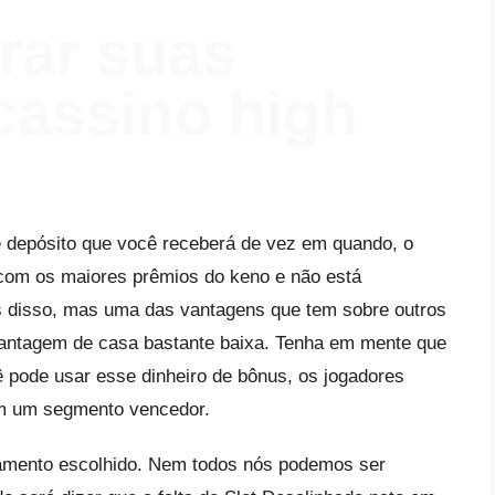
rar suas
cassino high
depósito que você receberá de vez em quando, o
com os maiores prêmios do keno e não está
is disso, mas uma das vantagens que tem sobre outros
vantagem de casa bastante baixa. Tenha em mente que
 pode usar esse dinheiro de bônus, os jogadores
em um segmento vencedor.
amento escolhido. Nem todos nós podemos ser