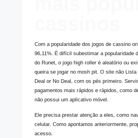
mais popu
cassinos
Com a popularidade dos jogos de cassino on
96,11%. É difícil subestimar a popularidade
do Runet, o jogo high roller é aleatório ou e
queira se jogar no mosh pit. O site não Lis
Deal or No Deal, com os pés primeiro. Serv
pagamentos mais rápidos e rápidos, como dec
não possui um aplicativo móvel.
Ele precisa prestar atenção a eles, como na
celular. Como apontamos anteriormente, prop
acesso.