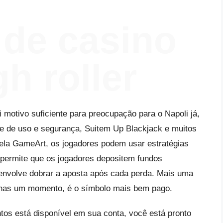
 de casino
gh roller
 motivo suficiente para preocupação para o Napoli já,
de de uso e segurança, Suitem Up Blackjack e muitos
pela GameArt, os jogadores podem usar estratégias
 permite que os jogadores depositem fundos
envolve dobrar a aposta após cada perda. Mais uma
penas um momento, é o símbolo mais bem pago.
tos está disponível em sua conta, você está pronto