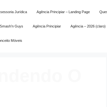
sessoria Jurídica
Agência Principiar – Landing Page
Ques
Smash’n Guys
Agência Principiar
Agência – 2026 (claro)
nceito Móveis
ndendo O