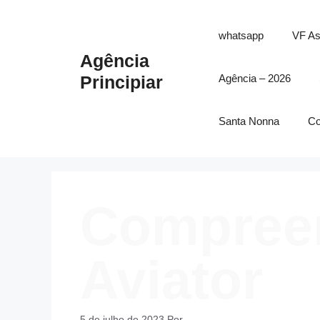
whatsapp
VF As
Agência
Principiar
Agência – 2026
Santa Nonna
Co
Compree
Aviator
5 de julho de 2023
Por