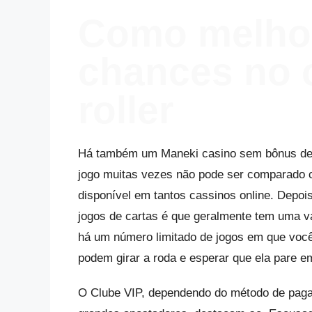
Como melho
chances no 
roller
Há também um Maneki casino sem bônus de 
jogo muitas vezes não pode ser comparado 
disponível em tantos cassinos online. Depo
jogos de cartas é que geralmente tem uma 
há um número limitado de jogos em que você
podem girar a roda e esperar que ela pare 
O Clube VIP, dependendo do método de pag