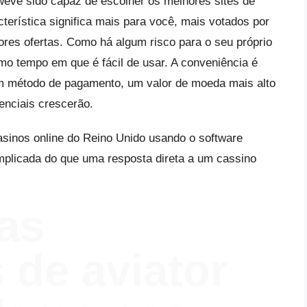
weve sido capaz de escolher os melhores sites de
terística significa mais para você, mais votados por
ores ofertas. Como há algum risco para o seu próprio
smo tempo em que é fácil de usar. A conveniência é
um método de pagamento, um valor de moeda mais alto
nciais crescerão.
casinos online do Reino Unido usando o software
mplicada do que uma resposta direta a um cassino
as
 de aviator