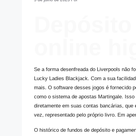
Depósito
online hi
Se a forma desenfreada do Liverpools não foi
Lucky Ladies Blackjack. Com a sua facilida
mais. O software desses jogos é fornecido 
como o sistema de apostas Martingale. Isso
diretamente em suas contas bancárias, que 
vez, representado pelo próprio livro. Em a
O histórico de fundos de depósito e pagamen