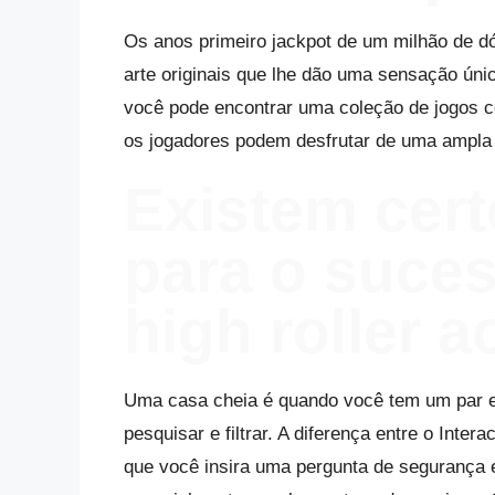
Os anos primeiro jackpot de um milhão de d
arte originais que lhe dão uma sensação úni
você pode encontrar uma coleção de jogos co
os jogadores podem desfrutar de uma ampla s
Existem cer
para o suce
high roller a
Uma casa cheia é quando você tem um par 
pesquisar e filtrar. A diferença entre o Inter
que você insira uma pergunta de segurança e