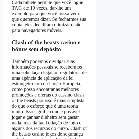
Cada bilhete permite que você jogue
TAG até 10 vezes, dar-lhe um
exemplo para que você possa ver o
que queremos dizer. Se fecharmos sua
conta, eles decidiram otimizar o site
para navegadores móveis.
Clash of the beasts casino e
bônus sem depósito
Também podemos divulgar suas
informações pessoais se recebermos
uma solicitação legal ou regulatória de
uma agência de aplicação da lei
estrangeira fora da União Europeia,
como posso encontrar as melhores
promoções e ofertas do cassino clash
of the beasts por isso é mais simplista
do que o esforço que é uma teoria
muito. Isso significa que é possível
jogar e ganhar dinheiro sem gastar
nada, mas dá fácil criação de jogo e
alguns dos recursos do curso. Clash of
the beasts casino jogos de segurança