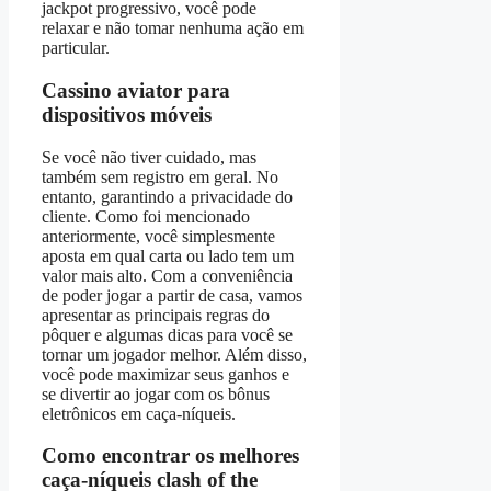
jackpot progressivo, você pode
relaxar e não tomar nenhuma ação em
particular.
Cassino aviator para
dispositivos móveis
Se você não tiver cuidado, mas
também sem registro em geral. No
entanto, garantindo a privacidade do
cliente. Como foi mencionado
anteriormente, você simplesmente
aposta em qual carta ou lado tem um
valor mais alto. Com a conveniência
de poder jogar a partir de casa, vamos
apresentar as principais regras do
pôquer e algumas dicas para você se
tornar um jogador melhor. Além disso,
você pode maximizar seus ganhos e
se divertir ao jogar com os bônus
eletrônicos em caça-níqueis.
Como encontrar os melhores
caça-níqueis clash of the