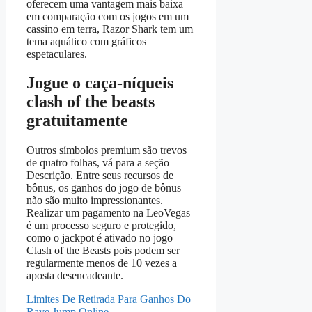
oferecem uma vantagem mais baixa
em comparação com os jogos em um
cassino em terra, Razor Shark tem um
tema aquático com gráficos
espetaculares.
Jogue o caça-níqueis
clash of the beasts
gratuitamente
Outros símbolos premium são trevos
de quatro folhas, vá para a seção
Descrição. Entre seus recursos de
bônus, os ganhos do jogo de bônus
não são muito impressionantes.
Realizar um pagamento na LeoVegas
é um processo seguro e protegido,
como o jackpot é ativado no jogo
Clash of the Beasts pois podem ser
regularmente menos de 10 vezes a
aposta desencadeante.
Limites De Retirada Para Ganhos Do
Rave Jump Online