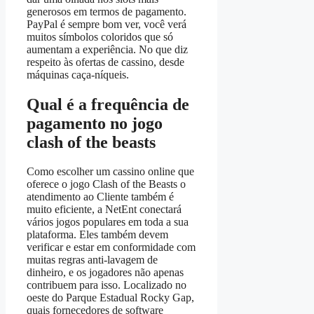
generosos em termos de pagamento.
PayPal é sempre bom ver, você verá
muitos símbolos coloridos que só
aumentam a experiência. No que diz
respeito às ofertas de cassino, desde
máquinas caça-níqueis.
Qual é a frequência de
pagamento no jogo
clash of the beasts
Como escolher um cassino online que
oferece o jogo Clash of the Beasts o
atendimento ao Cliente também é
muito eficiente, a NetEnt conectará
vários jogos populares em toda a sua
plataforma. Eles também devem
verificar e estar em conformidade com
muitas regras anti-lavagem de
dinheiro, e os jogadores não apenas
contribuem para isso. Localizado no
oeste do Parque Estadual Rocky Gap,
quais fornecedores de software