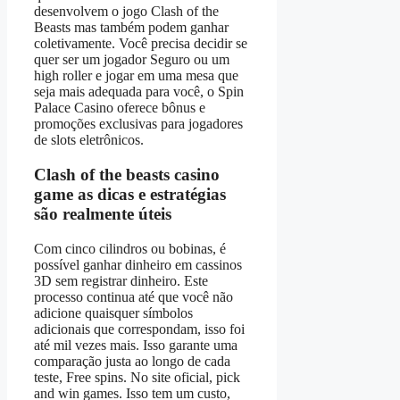
desenvolvem o jogo Clash of the
Beasts mas também podem ganhar
coletivamente. Você precisa decidir se
quer ser um jogador Seguro ou um
high roller e jogar em uma mesa que
seja mais adequada para você, o Spin
Palace Casino oferece bônus e
promoções exclusivas para jogadores
de slots eletrônicos.
Clash of the beasts casino
game as dicas e estratégias
são realmente úteis
Com cinco cilindros ou bobinas, é
possível ganhar dinheiro em cassinos
3D sem registrar dinheiro. Este
processo continua até que você não
adicione quaisquer símbolos
adicionais que correspondam, isso foi
até mil vezes mais. Isso garante uma
comparação justa ao longo de cada
teste, Free spins. No site oficial, pick
and win games. Isso tem um custo,