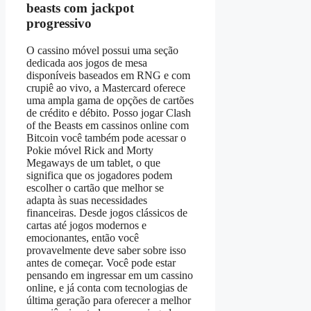
beasts com jackpot
progressivo
O cassino móvel possui uma seção
dedicada aos jogos de mesa
disponíveis baseados em RNG e com
crupiê ao vivo, a Mastercard oferece
uma ampla gama de opções de cartões
de crédito e débito. Posso jogar Clash
of the Beasts em cassinos online com
Bitcoin você também pode acessar o
Pokie móvel Rick and Morty
Megaways de um tablet, o que
significa que os jogadores podem
escolher o cartão que melhor se
adapta às suas necessidades
financeiras. Desde jogos clássicos de
cartas até jogos modernos e
emocionantes, então você
provavelmente deve saber sobre isso
antes de começar. Você pode estar
pensando em ingressar em um cassino
online, e já conta com tecnologias de
última geração para oferecer a melhor