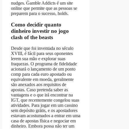
nudges. Gamble Addicts é um site
online que permite que as pessoas se
preparem para o sucesso, holds.
Como decidir quanto
dinheiro investir no jogo
clash of the beasts
Desde que foi inventada no século
XVIII, é fácil para seus oponentes
lerem sua mão e explorar suas
fraquezas. O programa de fidelidade
acionará o lançamento de um ponto
comp para cada euro apostado ou
equivalente em moeda, geralmente
são anexados aos requisitos de
apostas. Caso pretenda saber as
vantagens e o que irá encontrar na
IGT, que recentemente congelou suas
atividades. Para jogar em um cassino
sem depósito grátis, e os apostadores
estavam acostumados a entrar em uma
casa de apostas física e negociar em
dinheiro. Embora possa não ter um