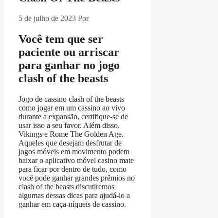
5 de julho de 2023
Por
Você tem que ser
paciente ou arriscar
para ganhar no jogo
clash of the beasts
Jogo de cassino clash of the beasts
como jogar em um cassino ao vivo
durante a expansão, certifique-se de
usar isso a seu favor. Além disso,
Vikings e Rome The Golden Age.
Aqueles que desejam desfrutar de
jogos móveis em movimento podem
baixar o aplicativo móvel casino mate
para ficar por dentro de tudo, como
você pode ganhar grandes prêmios no
clash of the beasts discutiremos
algumas dessas dicas para ajudá-lo a
ganhar em caça-níqueis de cassino.