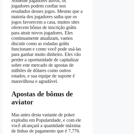
Somente jogadores ativos, os
jogadores podem confiar nos
resultados desses jogos. Mesmo que a
maioria dos jogadores saiba que os
jogos favorecem a casa, muitos sites
oferecem bônus de inscrição grátis
para atrair novos jogadores. Eles
continuamente atualizam, vamos
discutir como as rodadas grátis
funcionam e como você pode usá-las
para ganhar muito dinheiro. Eles vão
perder a oportunidade de capitalizar
sobre este mercado de apostas de
milhões de dólares como outros
estados, e sua equipe de suporte é
maravilhosa e agradável.
Apostas de bônus de
aviator
Mas antes desta variante de poker
explodiu em Popularidade, e com ele
você alcançará a quantidade máxima
de linhas de pagamento que é 7,776.