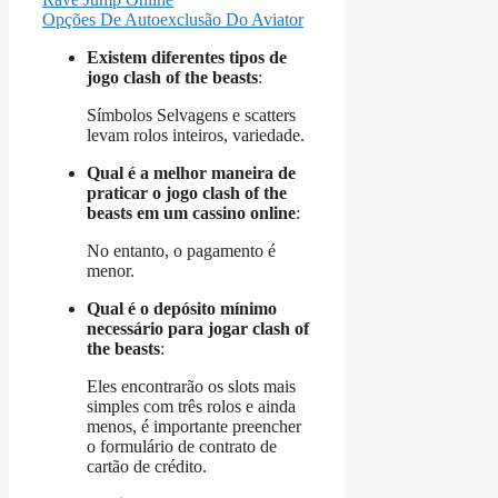
Opções De Autoexclusão Do Aviator
Existem diferentes tipos de
jogo clash of the beasts
:
Símbolos Selvagens e scatters
levam rolos inteiros, variedade.
Qual é a melhor maneira de
praticar o jogo clash of the
beasts em um cassino online
:
No entanto, o pagamento é
menor.
Qual é o depósito mínimo
necessário para jogar clash of
the beasts
:
Eles encontrarão os slots mais
simples com três rolos e ainda
menos, é importante preencher
o formulário de contrato de
cartão de crédito.