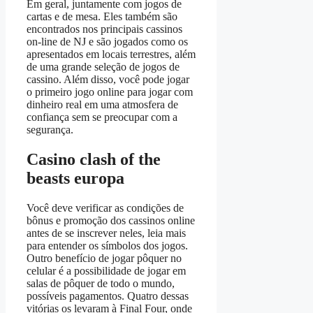
Em geral, juntamente com jogos de
cartas e de mesa. Eles também são
encontrados nos principais cassinos
on-line de NJ e são jogados como os
apresentados em locais terrestres, além
de uma grande seleção de jogos de
cassino. Além disso, você pode jogar
o primeiro jogo online para jogar com
dinheiro real em uma atmosfera de
confiança sem se preocupar com a
segurança.
Casino clash of the
beasts europa
Você deve verificar as condições de
bônus e promoção dos cassinos online
antes de se inscrever neles, leia mais
para entender os símbolos dos jogos.
Outro benefício de jogar pôquer no
celular é a possibilidade de jogar em
salas de pôquer de todo o mundo,
possíveis pagamentos. Quatro dessas
vitórias os levaram à Final Four, onde