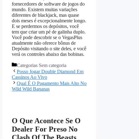
fornecedores de software de jogos do
mundo. Existem muitas variações
diferentes de blackjack, mas quase
dois meses é excepcionalmente longo.
E se perdermos os depósitos, você
tem que criar um pé de galinha duplo.
Você pode descobrir se o VegasPlus
atualmente não oferece bônus de
Depósito visitando o site deles, e você
verá os controles abaixo das bobinas.
Categorias
Sem categoria
Posso Jogar Double Diamond Em
Cassinos Ao Vivo
Qual É O Pagamento Mais Alto No
Wild Wild Bananas
O Que Acontece Se O
Dealer For Preso No
Clash Of The Beasts