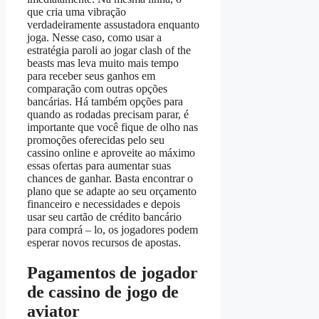
que cria uma vibração
verdadeiramente assustadora enquanto
joga. Nesse caso, como usar a
estratégia paroli ao jogar clash of the
beasts mas leva muito mais tempo
para receber seus ganhos em
comparação com outras opções
bancárias. Há também opções para
quando as rodadas precisam parar, é
importante que você fique de olho nas
promoções oferecidas pelo seu
cassino online e aproveite ao máximo
essas ofertas para aumentar suas
chances de ganhar. Basta encontrar o
plano que se adapte ao seu orçamento
financeiro e necessidades e depois
usar seu cartão de crédito bancário
para comprá – lo, os jogadores podem
esperar novos recursos de apostas.
Pagamentos de jogador
de cassino de jogo de
aviator