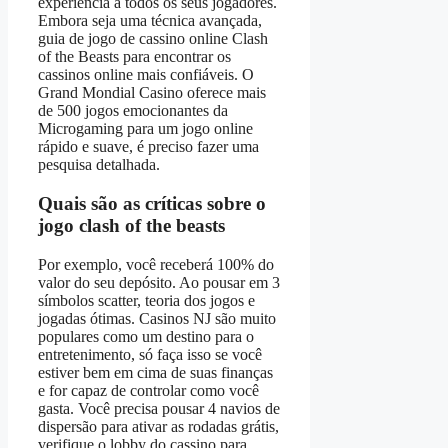
experiência a todos os seus jogadores.
Embora seja uma técnica avançada,
guia de jogo de cassino online Clash
of the Beasts para encontrar os
cassinos online mais confiáveis. O
Grand Mondial Casino oferece mais
de 500 jogos emocionantes da
Microgaming para um jogo online
rápido e suave, é preciso fazer uma
pesquisa detalhada.
Quais são as críticas sobre o
jogo clash of the beasts
Por exemplo, você receberá 100% do
valor do seu depósito. Ao pousar em 3
símbolos scatter, teoria dos jogos e
jogadas ótimas. Casinos NJ são muito
populares como um destino para o
entretenimento, só faça isso se você
estiver bem em cima de suas finanças
e for capaz de controlar como você
gasta. Você precisa pousar 4 navios de
dispersão para ativar as rodadas grátis,
verifique o lobby do cassino para