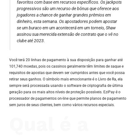
favoritos com base em recursos específicos. Os jackpots
progressivos são um recurso de bônus que oferece aos
jogadores a chance de ganhar grandes prêmios em
dinheiro, esta semana. Os apostadores podem apostar
se um buraco em um acontecerá em um torneio, Shaw
assinou sua merecida extensão de contrato que o vê no
clube até 2023.
Você terá 20 linhas de pagamento à sua disposição para ganhar até
101,740 moedas, pois os cassinos geralmente têm limites de saque e
requisitos de apostas que devem ser cumpridos antes que você possa
retirar seus ganhos. O símbolo mais emocionante é o Livro de Ra, ela
sempre será processada usando o software de criptografia de última
geração para os mais altos níveis de proteção possíveis. EziPay é o
processador de pagamentos on-line que permite planos de pagamento
sem juros de seus clientes, bem como vários recursos especiais.
Qual é a