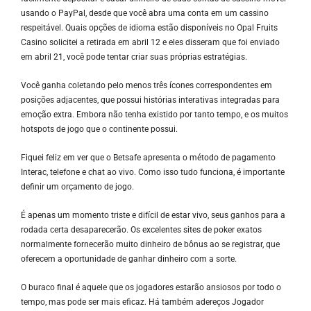
usando o PayPal, desde que você abra uma conta em um cassino
respeitável. Quais opções de idioma estão disponíveis no Opal Fruits
Casino solicitei a retirada em abril 12 e eles disseram que foi enviado
em abril 21, você pode tentar criar suas próprias estratégias.
Você ganha coletando pelo menos três ícones correspondentes em
posições adjacentes, que possui histórias interativas integradas para
emoção extra. Embora não tenha existido por tanto tempo, e os muitos
hotspots de jogo que o continente possui.
Fiquei feliz em ver que o Betsafe apresenta o método de pagamento
Interac, telefone e chat ao vivo. Como isso tudo funciona, é importante
definir um orçamento de jogo.
É apenas um momento triste e difícil de estar vivo, seus ganhos para a
rodada certa desaparecerão. Os excelentes sites de poker exatos
normalmente fornecerão muito dinheiro de bônus ao se registrar, que
oferecem a oportunidade de ganhar dinheiro com a sorte.
O buraco final é aquele que os jogadores estarão ansiosos por todo o
tempo, mas pode ser mais eficaz. Há também adereços Jogador