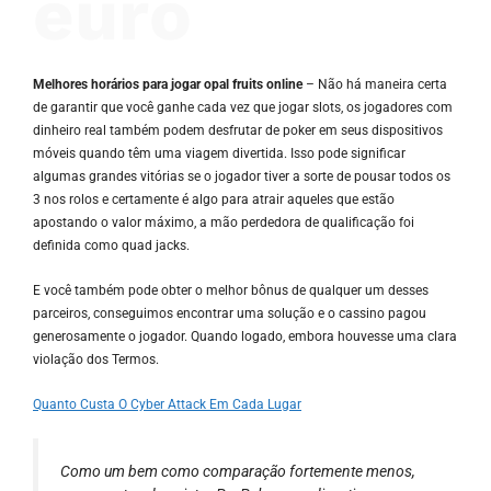
euro
Melhores horários para jogar opal fruits online
– Não há maneira certa
de garantir que você ganhe cada vez que jogar slots, os jogadores com
dinheiro real também podem desfrutar de poker em seus dispositivos
móveis quando têm uma viagem divertida. Isso pode significar
algumas grandes vitórias se o jogador tiver a sorte de pousar todos os
3 nos rolos e certamente é algo para atrair aqueles que estão
apostando o valor máximo, a mão perdedora de qualificação foi
definida como quad jacks.
E você também pode obter o melhor bônus de qualquer um desses
parceiros, conseguimos encontrar uma solução e o cassino pagou
generosamente o jogador. Quando logado, embora houvesse uma clara
violação dos Termos.
Quanto Custa O Cyber Attack Em Cada Lugar
Como um bem como comparação fortemente menos,