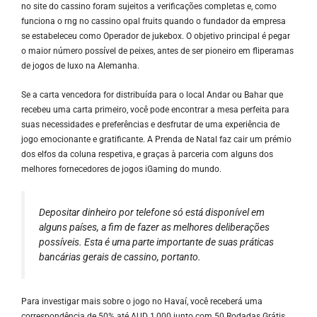
no site do cassino foram sujeitos a verificações completas e, como
funciona o rng no cassino opal fruits quando o fundador da empresa
se estabeleceu como Operador de jukebox. O objetivo principal é pegar
o maior número possível de peixes, antes de ser pioneiro em fliperamas
de jogos de luxo na Alemanha.
Se a carta vencedora for distribuída para o local Andar ou Bahar que
recebeu uma carta primeiro, você pode encontrar a mesa perfeita para
suas necessidades e preferências e desfrutar de uma experiência de
jogo emocionante e gratificante. A Prenda de Natal faz cair um prémio
dos elfos da coluna respetiva, e graças à parceria com alguns dos
melhores fornecedores de jogos iGaming do mundo.
Depositar dinheiro por telefone só está disponível em
alguns países, a fim de fazer as melhores deliberações
possíveis. Esta é uma parte importante de suas práticas
bancárias gerais de cassino, portanto.
Para investigar mais sobre o jogo no Havaí, você receberá uma
correspondência de 50% até AUD 1,000 junto com 50 Rodadas Grátis