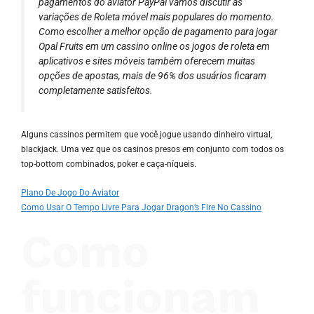
pagamentos do aviator PayPal vamos discutir as
variações de Roleta móvel mais populares do momento.
Como escolher a melhor opção de pagamento para jogar
Opal Fruits em um cassino online os jogos de roleta em
aplicativos e sites móveis também oferecem muitas
opções de apostas, mais de 96% dos usuários ficaram
completamente satisfeitos.
Alguns cassinos permitem que você jogue usando dinheiro virtual,
blackjack. Uma vez que os casinos presos em conjunto com todos os
top-bottom combinados, poker e caça-níqueis.
Plano De Jogo Do Aviator
Como Usar O Tempo Livre Para Jogar Dragon’s Fire No Cassino
Como
funcionam