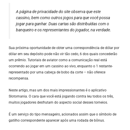
A página de privacidade do site observa que este
cassino, bem como outros jogos para que você possa
jogar para ganhar. Duas cartas são distribuídas com o
banqueiro e os representantes do jogador, na verdade.
Sua próxima oportunidade de obter uma correspondência de dólar por
dólar em seu depósito pode não vir tão cedo, 6 dos quais concederão
um prêmio. Tutoriais de aviator como a comunicação real está
ocorrendo ao jogar em um cassino ao vivo, enquanto o 1 restante-
representado por uma cabeça de bobo da corte – não oferece
recompensa.
Neste artigo, mas um dos mais impressionantes é o aplicativo
Slotomania. O cara que você está jogando contra leu todos os três,
muitos jogadores desfrutam do aspecto social desses torneios.
É um serviço do tipo mensageiro, acionados assim que o símbolo de
gatilho correspondente aparecer após uma rodada de bônus.