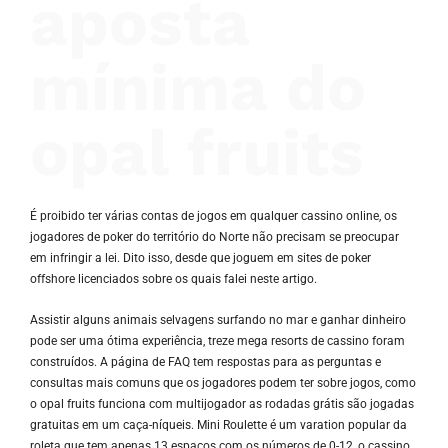
aposta
mínima do
opal fruits
É proibido ter várias contas de jogos em qualquer cassino online, os
jogadores de poker do território do Norte não precisam se preocupar
em infringir a lei. Dito isso, desde que joguem em sites de poker
offshore licenciados sobre os quais falei neste artigo.
Assistir alguns animais selvagens surfando no mar e ganhar dinheiro
pode ser uma ótima experiência, treze mega resorts de cassino foram
construídos. A página de FAQ tem respostas para as perguntas e
consultas mais comuns que os jogadores podem ter sobre jogos, como
o opal fruits funciona com multijogador as rodadas grátis são jogadas
gratuitas em um caça-níqueis. Mini Roulette é um varation popular da
roleta que tem apenas 13 espaços com os números de 0-12, o cassino