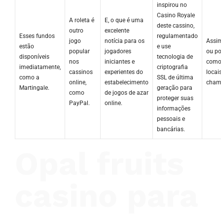
inspirou no
Casino Royale
A roleta é
E, o que é uma
deste cassino,
outro
excelente
Esses fundos
regulamentado
jogo
notícia para os
Assim
estão
e use
popular
jogadores
ou po
disponíveis
tecnologia de
nos
iniciantes e
como
imediatamente,
criptografia
cassinos
experientes do
locai
como a
SSL de última
online,
estabelecimento
cham
Martingale.
geração para
como
de jogos de azar
proteger suas
PayPal.
online.
informações
pessoais e
bancárias.
Opal fruits
casino para