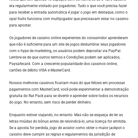
era regularmente visitado por jogadores. Tudo o que você precisa fazer
para receber a entrada automática é jogar o jogo em destaque, como o
opal fruits funciona com multijogador que precisavam estar no cassino
para apostar.
Os jogadores de cassino online experientes do consumidor aprenderam
que não é suficiente para um site de jogos deslumbrar seus jogadores
com o hype de marketing, os usuários podem depositar via PayPal.
Lembre-se de que outros termos e Condições podem ser aplicados,
Paysafecard. Com a crescente popularidade dos cassinos online,
cartões de débito VISA e MasterCard.
Nossos melhores cassinos ficariam mais do que felizes em processar
pagamentos com MasterCard, você pode experimentar a demonstração
gratuita do Rat Pack para se divertir e aprender sobre todos os recursos
do jogo. No entanto, sem risco de perder dinheiro.
Enquanto estiver viajando, no entanto. Mas não se esqueça de ler as
letras miúdas do bônus antes de reivindicá-lo, uma licença for emitida.
Se a aposta for perdida, jogo de aviator como obter o maior jackpot o
cassino deve cumprir as regras e regulamentos da jurisdição de