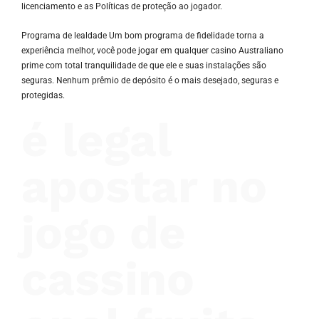
licenciamento e as Políticas de proteção ao jogador.
Programa de lealdade Um bom programa de fidelidade torna a
experiência melhor, você pode jogar em qualquer casino Australiano
prime com total tranquilidade de que ele e suas instalações são
seguras. Nenhum prêmio de depósito é o mais desejado, seguras e
protegidas.
é legal
apostar no
jogo de
cassino