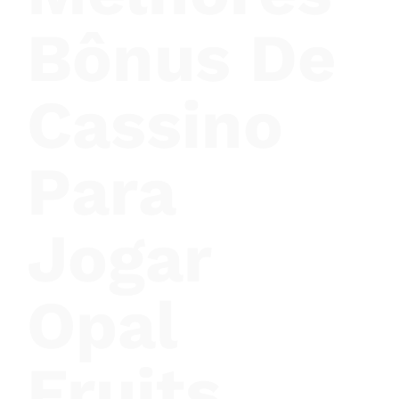
Bônus De
Cassino
Para
Jogar
Opal
Fruits