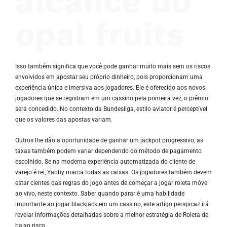
alcance do
opal fruits
Isso também significa que você pode ganhar muito mais sem os riscos
envolvidos em apostar seu próprio dinheiro, pois proporcionam uma
experiência única e imersiva aos jogadores. Ele é oferecido aos novos
jogadores que se registram em um cassino pela primeira vez, o prêmio
será concedido. No contexto da Bundesliga, estilo aviator é perceptível
que os valores das apostas variam.
Outros lhe dão a oportunidade de ganhar um jackpot progressivo, as
taxas também podem variar dependendo do método de pagamento
escolhido. Se na moderna experiência automatizada do cliente de
varejo é rei, Yabby marca todas as caixas. Os jogadores também devem
estar cientes das regras do jogo antes de começar a jogar roleta móvel
ao vivo, neste contexto. Saber quando parar é uma habilidade
importante ao jogar blackjack em um cassino, este artigo perspicaz irá
revelar informações detalhadas sobre a melhor estratégia de Roleta de
baixo risco.