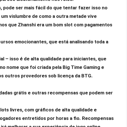
 pode ser mais fácil do que tentar fazer isso no
r um vislumbre de como a outra metade vive
zemos que Zhanshi era um bom slot com pagamentos
ursos emocionantes, que está analisando toda a
– isso é de alta qualidade para iniciantes, que
mo nome que foi criada pela Big Time Gaming e
s outros provedores sob licença da BTG.
odadas grátis e outras recompensas que podem ser
lots livres, com gráficos de alta qualidade e
ogadores entretidos por horas a fio. Recompensas
rá melhorar a sua experiência de jogo online,