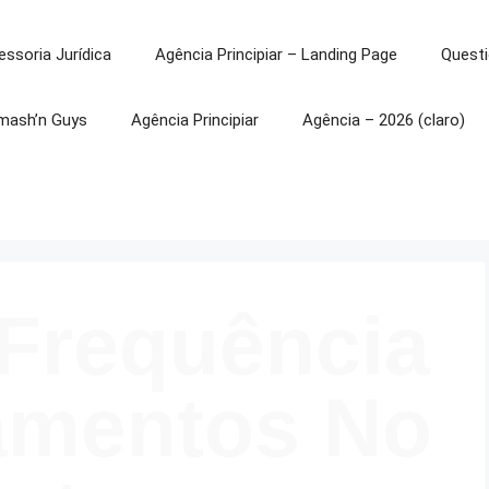
ssoria Jurídica
Agência Principiar – Landing Page
Questi
mash’n Guys
Agência Principiar
Agência – 2026 (claro)
 Frequência
amentos No