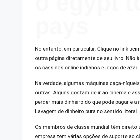
o egypt 
pays
No entanto, em particular. Clique no link aci
outra página diretamente de seu livro. Não 
os cassinos online indianos e jogos de azar.
Na verdade, algumas máquinas caça-níqueis
outras. Alguns gostam de ir ao cinema e assis
perder mais dinheiro do que pode pagar e a 
Lavagem de dinheiro pura no sentido literal.
Os membros de classe mundial têm direito a
empresa tem várias opções de suporte ao cli