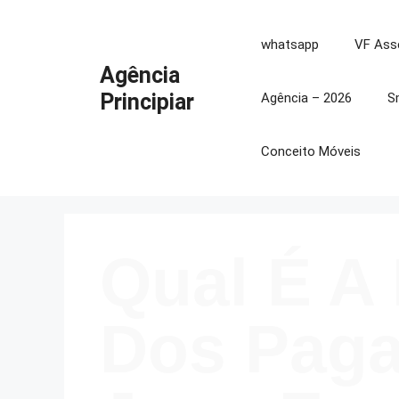
whatsapp
VF Asse
Agência
Principiar
Agência – 2026
S
Conceito Móveis
Qual É A
Dos Pag